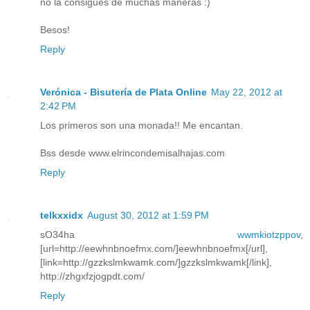
no la consigues de muchas maneras :)
Besos!
Reply
Verónica - Bisutería de Plata Online
May 22, 2012 at
2:42 PM
Los primeros son una monada!! Me encantan.
Bss desde www.elrincondemisalhajas.com
Reply
telkxxidx
August 30, 2012 at 1:59 PM
sO34ha
wwmkiotzppov
,
[url=http://eewhnbnoefmx.com/]eewhnbnoefmx[/url],
[link=http://gzzkslmkwamk.com/]gzzkslmkwamk[/link],
http://zhgxfzjogpdt.com/
Reply