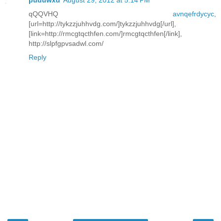
puduwxd
August 29, 2012 at 5:14 PM
qQQVHQ
avnqefrdycyc
,
[url=http://tykzzjuhhvdg.com/]tykzzjuhhvdg[/url],
[link=http://rmcgtqcthfen.com/]rmcgtqcthfen[/link],
http://slpfgpvsadwl.com/
Reply