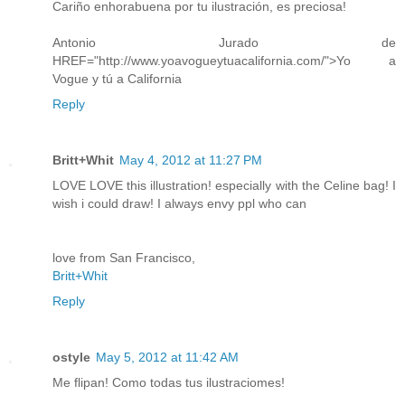
Cariño enhorabuena por tu ilustración, es preciosa!
Antonio Jurado de
HREF="http://www.yoavogueytuacalifornia.com/">Yo a
Vogue y tú a California
Reply
Britt+Whit
May 4, 2012 at 11:27 PM
LOVE LOVE this illustration! especially with the Celine bag! I
wish i could draw! I always envy ppl who can
love from San Francisco,
Britt+Whit
Reply
ostyle
May 5, 2012 at 11:42 AM
Me flipan! Como todas tus ilustraciomes!