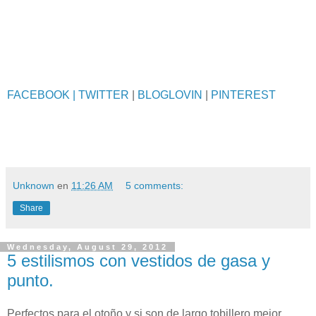
FACEBOOK
| TWITTER
|
BLOGLOVIN
|
PINTEREST
Unknown
en
11:26 AM
5 comments:
Share
Wednesday, August 29, 2012
5 estilismos con vestidos de gasa y
punto.
Perfectos para el otoño y si son de largo tobillero mejor,