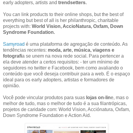
early adopters
, artists and
trendsetters
.
You can link
products to their
online shops
,
but
the best of
everything
but
best of all
is
her philanthropic
,
charitable
projects
with
:
World
Vision
,
AccioNatura
,
Oxfam
,
Down
Syndrome Foundation
.
Samyroad
é uma plataforma de
agregação de conteúdo
.
As
tendências recentes
:
moda, arte,
música
, viagens e
fotografi
a
se unem
na nova rede
social.
Para pertencer
a
ela
deve atender a certos
requisitos:
-
ter um mínimo de
seguidores no twitter
e
Facebook, bem como
avaliando o
conteúdo que você deseja
contribuir para a
web.
É o espaço
ideal para
os
early adopters
, artistas
e formadores de
opinião
.
Você pode vincular
produtos para
suas
lojas
on-lin
e,
mas o
melhor
de tudo, mas
o melhor de tudo
é a sua
filantrópicas,
projetos de caridade
com
: World
Vision,
Acciónatura
, Oxfam,
Down Syndrome
Foundation
e
Action Aid
.