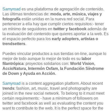
Samyroad
es una plataforma de agregación de contenido.
Las últimas tendencias de:
moda, arte, música, viajes y
fotografía
están unidas en la nueva red social. Para
pertenecer a ella hay que cumplir ciertos requisitos:- tener
un mínimo de seguidores en
twitter y facebook
además de
la evaluación del contenido que quieres aportar a la web. Es
el espacio perfecto para los
early adopters, artistas o
trendsetters
.
Puedes vincular productos a sus tiendas on-line, aunque lo
mejor de todo aunque lo mejor de todo es su
labor
filantrópica
: proyectos solidarios con:
World Vision,
AccioNatura, Intermón Oxfam, la Fundación Síndrome
de Down y Ayuda en Acción.
Samyroad
is a
content
aggregation platform
. About
r
ecent
t
rends
: fashion
, art, music
,
travel
and photography
are
joined
in
the new social network
.
To
belong to it
must
meet
certain requirements
:
-
have a minimum of
followers
on
twitter and
facebook
as well as evaluating
the content
you
want to contribute
to the web.
It is
the perfect space for
the