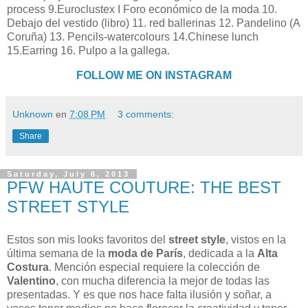
process 9.Euroclustex I Foro económico de la moda 10.
Debajo del vestido (libro) 11. red ballerinas 12. Pandelino (A
Coruña) 13. Pencils-watercolours 14.Chinese lunch
15.Earring 16. Pulpo a la gallega.
FOLLOW ME ON INSTAGRAM
Unknown
en
7:08 PM
3 comments:
Share
Saturday, July 6, 2013
PFW HAUTE COUTURE: THE BEST
STREET STYLE
Estos son mis looks favoritos del
street style
, vistos en la
última semana de la
moda de París
, dedicada a la
Alta
Costura
. Mención especial requiere la colección de
Valentino
, con mucha diferencia la mejor de todas las
presentadas. Y es que nos hace falta ilusión y soñar, a