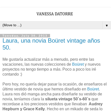
▼
Tuesday, July 30, 2013
Laura, una novia Boüret vintage años
50.
Me gustaría actualizar más a menudo, pero entre las
vacaciones, las nuevas colecciones de
Boüret
y nuevos
proyectos no tengo tiempo a más. Poco a poco los iré
contando :)
Pero hoy, no quería dejar pasar la ocasión, de enseñaros el
último vestido de novia que hemos diseñado en
Boüret
.
Laura nos dió manga ancha para diseñarle su vestido de
novia, teníamos clara la
silueta vintage 50´s-60´s
que
recordase a los preciosos vestidos que llevaban
Audrey
Hepburn y Grace Kelly
. Hecho en un mikado de seda lo