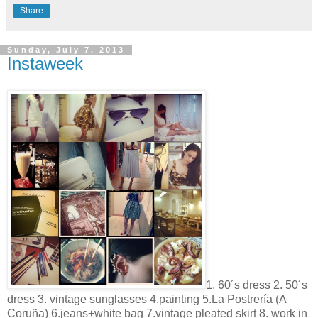
Share
Sunday, July 7, 2013
Instaweek
1. 60´s dress 2. 50´s
dress 3. vintage sunglasses 4.painting 5.La Postrería (A
Coruña) 6.jeans+white bag 7.vintage pleated skirt 8. work in