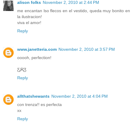
alison folks
November 2, 2010 at 2:44 PM
me encantan lso flecos en el vestido, queda muy bonito en
la ilustracion!
viva el amor!
Reply
www.janetteria.com
November 2, 2010 at 3:57 PM
ooooh, perfection!
Ƹ̵̡Ӝ̵̨̄Ʒ
Reply
allthatshewants
November 2, 2010 at 4:04 PM
con trenza!! es perfecta
xx
Reply