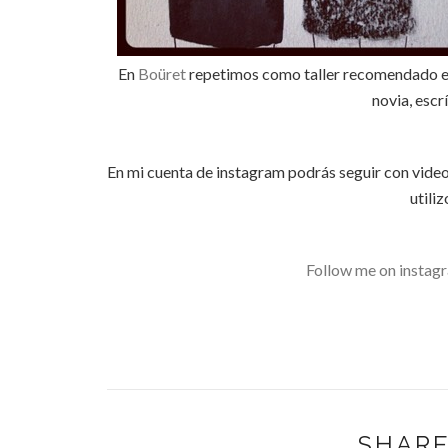
En
Boüret
repetimos como taller recomendado 
novia, escr
En mi cuenta de instagram podrás seguir con videos
utiliz
Follow me on instagr
SHARE