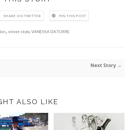
SHARE ON TWITTER
PIN THIS POST
ion.
,
street style
,
VANESSA DATORRE
Next Story →
GHT ALSO LIKE