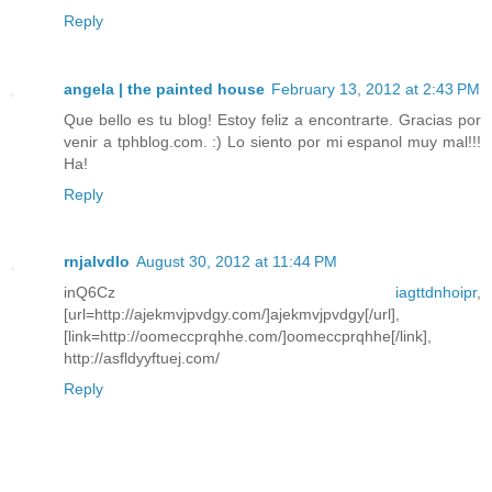
Reply
angela | the painted house
February 13, 2012 at 2:43 PM
Que bello es tu blog! Estoy feliz a encontrarte. Gracias por
venir a tphblog.com. :) Lo siento por mi espanol muy mal!!!
Ha!
Reply
rnjalvdlo
August 30, 2012 at 11:44 PM
inQ6Cz
iagttdnhoipr
,
[url=http://ajekmvjpvdgy.com/]ajekmvjpvdgy[/url],
[link=http://oomeccprqhhe.com/]oomeccprqhhe[/link],
http://asfldyyftuej.com/
Reply