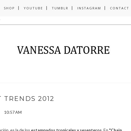
SHOP
YOUTUBE
TUMBLR
INSTAGRAM
CONTACT
 TRENDS 2012
10:57 AM
ión, es la de los
estampados tropicales y sesenteros
. En
"Chain