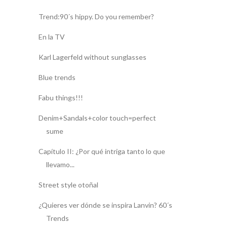
Trend:90´s hippy. Do you remember?
En la TV
Karl Lagerfeld without sunglasses
Blue trends
Fabu things!!!
Denim+Sandals+color touch=perfect
sume
Capítulo II: ¿Por qué intriga tanto lo que
llevamo...
Street style otoñal
¿Quieres ver dónde se inspira Lanvin? 60´s
Trends