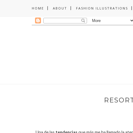
HOME
ABOUT
FASHION ILLUSTRATIONS
RESORT
Una de las
tendencias
que más me ha llamado la atenc