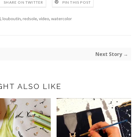
SHARE ON TWITTER
PIN THIS POST
l
,
louboutin
,
redsole
,
video
,
watercolor
Next Story →
GHT ALSO LIKE