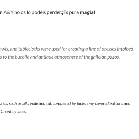
on
A&Y
no os lo podéis perder.¡Es pura
magia
!
hawls, and tablecloths were used for creating a line of dresses imbibed
 to the bucolic and antique atmosphere of the galician pazos.
brics, such as silk, voile and tul, completed by laces, tiny covered buttons and
Chantilly laces.