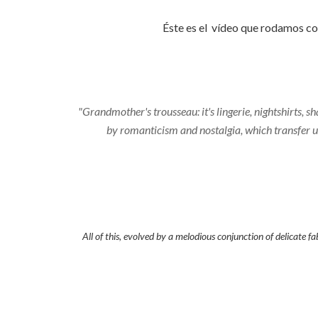
Éste es el vídeo que rodamos c
"Grandmother's trousseau: it's lingerie, nightshirts, s
by romanticism and nostalgia, which transfer us
All of this, evolved by a melodious conjunction of delicate fa