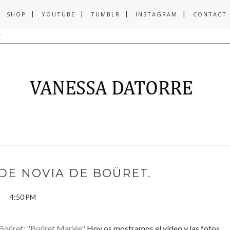
SHOP
YOUTUBE
TUMBLR
INSTAGRAM
CONTACT
DE NOVIA DE BOÜRET.
4:50 PM
Boüret: "Boüret Mariée"
Hoy os mostramos el vídeo y las fotos