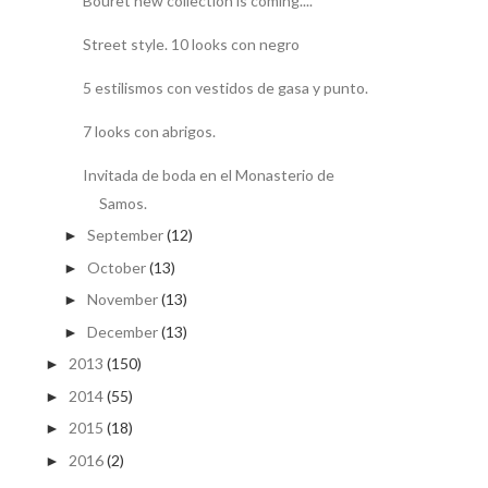
Boüret new collection is coming....
Street style. 10 looks con negro
5 estilismos con vestidos de gasa y punto.
7 looks con abrigos.
Invitada de boda en el Monasterio de
Samos.
September
(12)
►
October
(13)
►
November
(13)
►
December
(13)
►
2013
(150)
►
2014
(55)
►
2015
(18)
►
2016
(2)
►