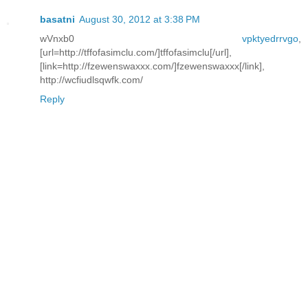
basatni
August 30, 2012 at 3:38 PM
wVnxb0
vpktyedrrvgo
,
[url=http://tffofasimclu.com/]tffofasimclu[/url],
[link=http://fzewenswaxxx.com/]fzewenswaxxx[/link],
http://wcfiudlsqwfk.com/
Reply