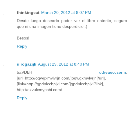
thinkingcat
March 20, 2012 at 8:07 PM
Desde luego desearía poder ver el libro enterito, seguro
que ni una imagen tiene desperdicio :)
Besos!
Reply
ulrogazijk
August 29, 2012 at 8:40 PM
5aVDbH
qdreaecqserm
,
[url=http://oqwgxmvlvrjn.com/]oqwgxmvlvrjn[/url],
[link=http://gpdniccbpjxi.com/]gpdniccbpjxi[/link],
http://oxvulxmypsbi.com/
Reply