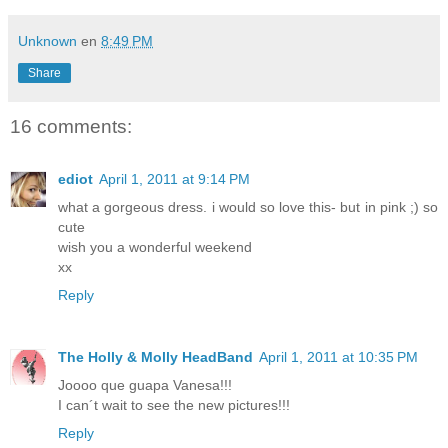
Unknown
en
8:49 PM
Share
16 comments:
ediot
April 1, 2011 at 9:14 PM
what a gorgeous dress. i would so love this- but in pink ;) so
cute
wish you a wonderful weekend
xx
Reply
The Holly & Molly HeadBand
April 1, 2011 at 10:35 PM
Joooo que guapa Vanesa!!!
I can´t wait to see the new pictures!!!
Reply