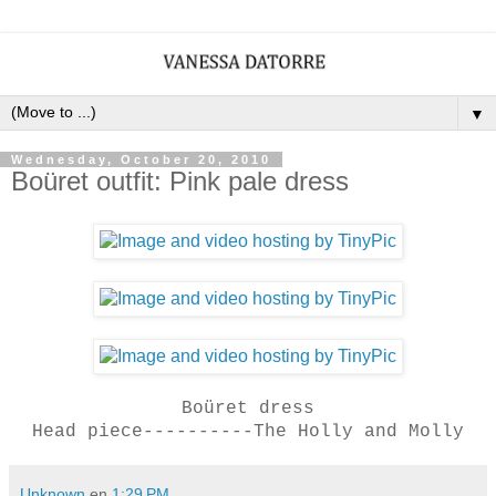
▼
Wednesday, October 20, 2010
Boüret outfit: Pink pale dress
Boüret dress
Head piece----------The Holly and Molly
Unknown
en
1:29 PM